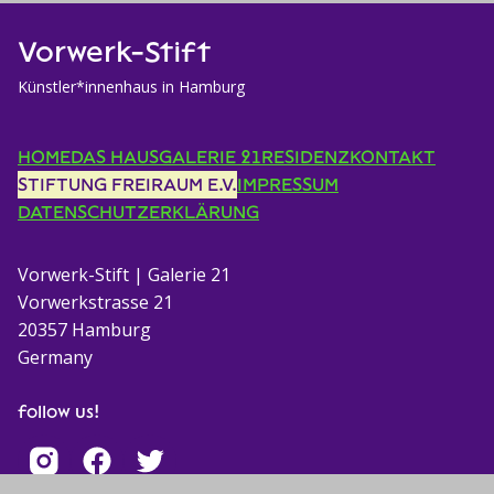
Vorwerk-Stift
Künstler*innenhaus in Hamburg
HOME
DAS HAUS
GALERIE 21
RESIDENZ
KONTAKT
STIFTUNG FREIRAUM E.V.
IMPRESSUM
DATENSCHUTZERKLÄRUNG
Vorwerk-Stift | Galerie 21
Vorwerkstrasse 21
20357 Hamburg
Germany
follow us!
I
(öffnet in einem neuen Tab)
(öffnet in einem neuen Tab)
(öffnet in einem neuen Tab)
F
T