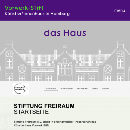
Vorwerk-Stift
menu
Künstler*innenhaus in Hamburg
S
das Haus
k
i
p
t
o
c
o
n
t
e
n
t