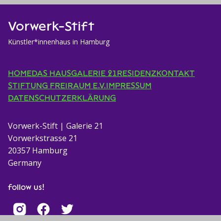
Vorwerk-Stift
Künstler*innenhaus in Hamburg
HOME
DAS HAUS
GALERIE 21
RESIDENZ
KONTAKT
STIFTUNG FREIRAUM E.V.
IMPRESSUM
DATENSCHUTZERKLÄRUNG
Vorwerk-Stift | Galerie 21
Vorwerkstrasse 21
20357 Hamburg
Germany
follow us!
I
(öffnet in einem neuen Tab)
(öffnet in einem neuen Tab)
(öffnet in einem neuen Tab)
F
T