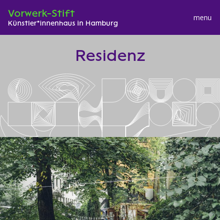
Vorwerk-Stift
menu
Künstler*innenhaus in Hamburg
S
Residenz
k
i
p
t
o
c
o
n
t
e
n
t