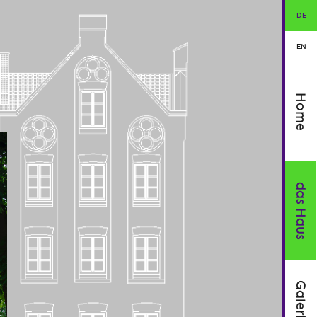
DE
EN
Home
das Haus
Galerie21