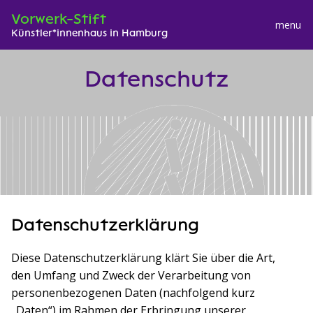
Vorwerk-Stift
menu
Künstler*innenhaus in Hamburg
S
Datenschutz
k
i
p
t
o
c
o
n
t
Datenschutzerklärung
e
n
Diese Datenschutzerklärung klärt Sie über die Art,
t
den Umfang und Zweck der Verarbeitung von
personenbezogenen Daten (nachfolgend kurz
„Daten“) im Rahmen der Erbringung unserer