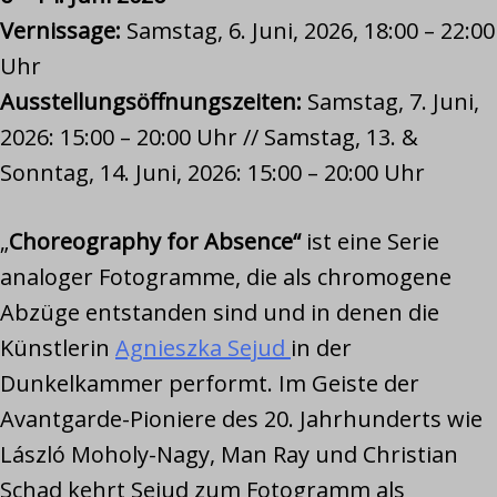
Vernissage:
Samstag, 6. Juni, 2026, 18:00 – 22:00
Uhr
Ausstellungsöffnungszeiten:
Samstag, 7. Juni,
2026: 15:00 – 20:00 Uhr // Samstag, 13. &
Sonntag, 14. Juni, 2026: 15:00 – 20:00 Uhr
„
Choreography for Absence“
ist eine Serie
analoger Fotogramme, die als chromogene
Abzüge entstanden sind und in denen die
Künstlerin
Agnieszka Sejud
(öffnet in einem ne
in der
Dunkelkammer performt. Im Geiste der
Avantgarde-Pioniere des 20. Jahrhunderts wie
László Moholy-Nagy, Man Ray und Christian
Schad kehrt Sejud zum Fotogramm als