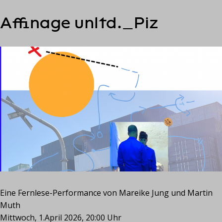
S
Affinage unltd._Piz
k
i
p
t
o
c
o
n
t
e
n
t
Eine Fernlese-Performance von Mareike Jung und Martin
Muth
Mittwoch, 1.April 2026, 20:00 Uhr